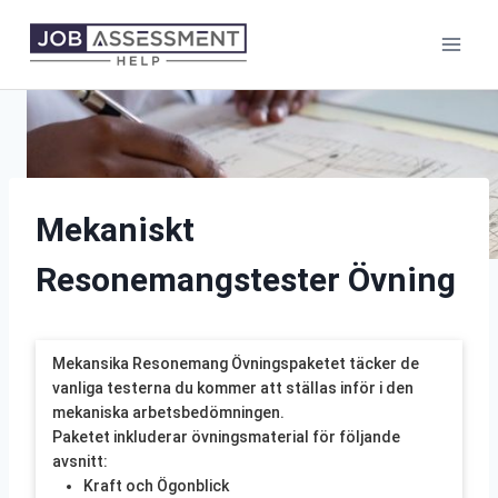
Skip
to
content
Mekaniskt
Resonemangstester Övning
Mekansika Resonemang Övningspaketet täcker de
vanliga testerna du kommer att ställas inför i den
mekaniska arbetsbedömningen.
Paketet inkluderar övningsmaterial för följande
avsnitt:
Kraft och Ögonblick