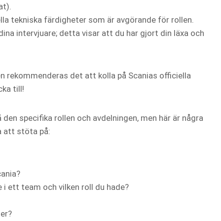
at).
lla tekniska färdigheter som är avgörande för rollen.
 dina intervjuare; detta visar att du har gjort din läxa och
n rekommenderas det att kolla på Scanias officiella
a till!
å den specifika rollen och avdelningen, men här är några
att stöta på:
cania?
 i ett team och vilken roll du hade?
ter?