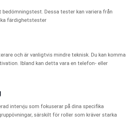
tt bedömningstest. Dessa tester kan variera från
ska färdighetstester
terare och är vanligtvis mindre teknisk. Du kan komma
ivation. Ibland kan detta vara en telefon- eller
g
serad intervju som fokuserar på dina specifika
ruppövningar, särskilt för roller som kräver starka