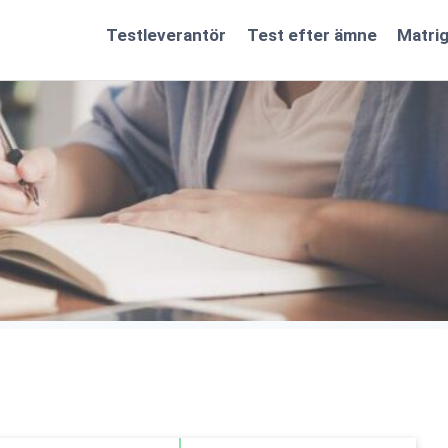
Testleverantör
Test efter ämne
Matri